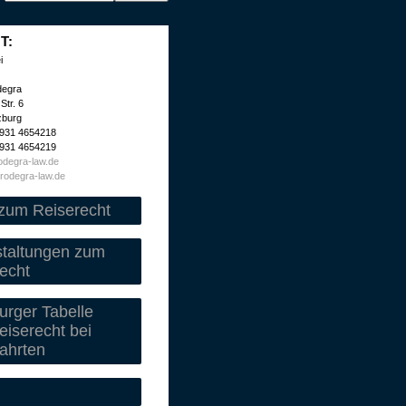
T:
i
degra
Str. 6
zburg
 931 4654218
 931 4654219
degra-law.de
rodegra-law.de
zum Reiserecht
staltungen zum
echt
rger Tabelle
iserecht bei
ahrten