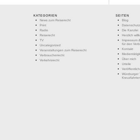
KATEGORIEN
SEITEN
News zum Reiserecht
Blog
Print
Datenschutz
Radio
Die Kanzlei
Reiserecht
Herzlich wil
TV
Impressum &
für den Ver
Uncategorized
Kontakt
Veranstaltungen zum Reiserecht
Medientätigk
Verbraucherrecht
Über mich
Verkehrsrecht
Urteile
Veröffentlic
Würzburger 
Kreuzfahrte