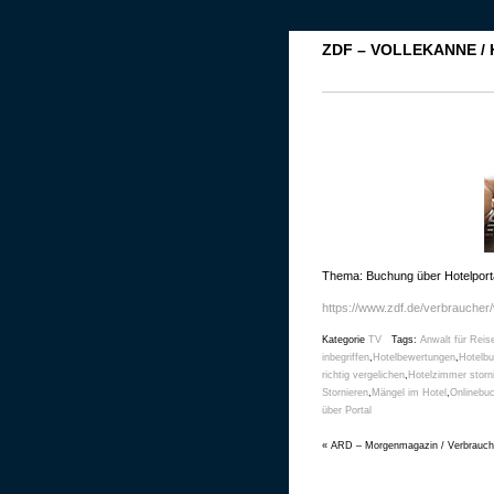
ZDF – VOLLEKANNE /
Thema: Buchung über Hotelport
https://www.zdf.de/verbraucher/
Kategorie
TV
Tags:
Anwalt für Reis
inbegriffen
,
Hotelbewertungen
,
Hotelbu
richtig vergelichen
,
Hotelzimmer storn
Stornieren
,
Mängel im Hotel
,
Onlinebu
über Portal
«
ARD – Morgenmagazin / Verbrauch