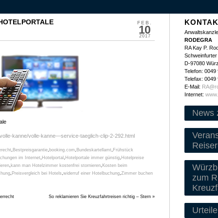
 HOTELPORTALE
KONTAK
FEB.
10
Anwaltskanzle
2017
RODEGRA
RA Kay P. Ro
Schweinfurter 
D-97080 Wür
Telefon: 0049
Telefax: 0049
E-Mail:
RA@ro
Internet:
www.
News 
ale
Veran
volle-kanne/volle-kanne—service-taeglich-clip-2-292.html
Reiser
erecht
,
Bestpreisgarantie
,
booking.com
,
Bundeskartellamt
,
Frühstück
chungen im Internet
,
Hotelportal
,
Hotelportale immer günstig
,
Hotelpreise
Würzbu
ieren
,
kann man Hotelzimmer kostenfrei stornieren
,
Kosten beim
chung
,
Preisvergleich bei Hotels
,
widerruf einer Hotelbuchung
,
Zimmer buchen
zum Re
Kreuzf
errecht
So reklamieren Sie Kreuzfahrtreisen richtig – Stern
»
Urteile