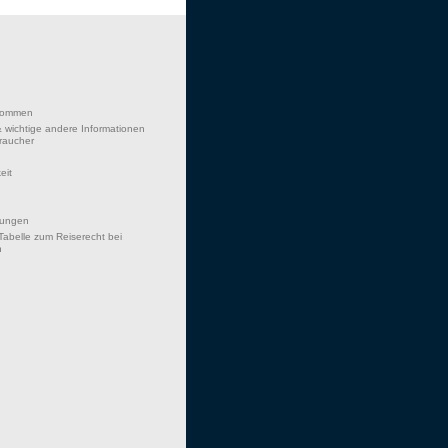
lkommen
 wichtige andere Informationen
braucher
eit
hungen
Tabelle zum Reiserecht bei
n