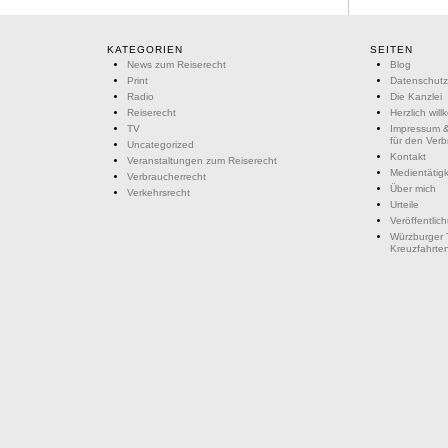
KATEGORIEN
SEITEN
News zum Reiserecht
Blog
Print
Datenschutz
Radio
Die Kanzlei
Reiserecht
Herzlich wil
TV
Impressum &
für den Ver
Uncategorized
Kontakt
Veranstaltungen zum Reiserecht
Medientätigk
Verbraucherrecht
Über mich
Verkehrsrecht
Urteile
Veröffentlic
Würzburger 
Kreuzfahrte