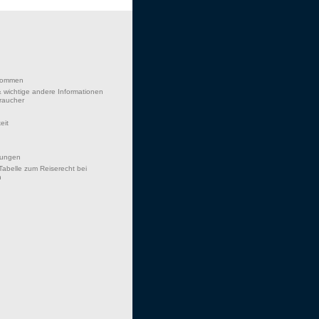
lkommen
 wichtige andere Informationen
braucher
eit
hungen
Tabelle zum Reiserecht bei
n