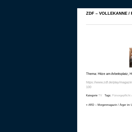
ZDF – VOLLEKANNE / 
Thema: Hitze am Arbeitsplatz, Hi
https://www.zdf.de/play/magazin
100
Kategorie
TV
Tags:
Fürsorgepflicht 
«
ARD – Morgenmagazin / Ärger im U