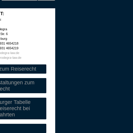
T:
i
degra
Str. 6
zburg
 931 4654218
 931 4654219
degra-law.de
rodegra-law.de
zum Reiserecht
staltungen zum
echt
rger Tabelle
iserecht bei
ahrten