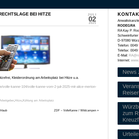
RECHTSLAGE BEI HITZE
KONTAK
JULI
02
Anwaltskanzle
2025
RODEGRA
RA Kay P. Ro
Schweinfurter 
D-97080 Wür
Telefon: 0049
Telefax: 0049
E-Mail:
RA@ro
Internet:
www.
News 
tzefrei, Kleiderordnung am Arbeitsplatz bei Hitze u.a.
Veran
e/volle-kanne-104/volle-kanne-vom-2-juli-2025-mit-alice-merton-
Reiser
Arbeitgeber
,
Hitze
,
Kühlung am Arbeitsplatz
Würzbu
rlaub
ZDF – VolleKanne / Wildcampen
»
zum Re
Kreuzf
Urteile