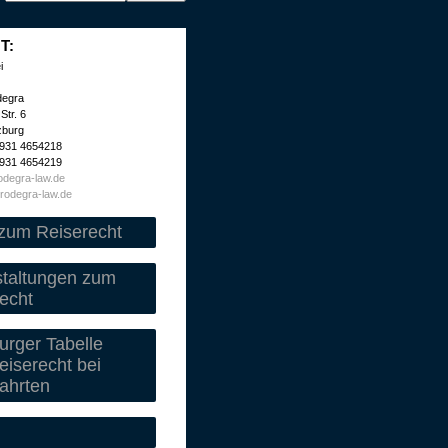
T:
i
degra
Str. 6
zburg
 931 4654218
 931 4654219
degra-law.de
rodegra-law.de
zum Reiserecht
staltungen zum
echt
rger Tabelle
iserecht bei
ahrten