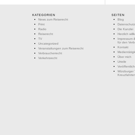
KATEGORIEN
SEITEN
News zum Reiserecht
Blog
Print
Datenschutz
Radio
Die Kanzlei
Reiserecht
Herzlich wil
TV
Impressum &
für den Ver
Uncategorized
Kontakt
Veranstaltungen zum Reiserecht
Medientätigk
Verbraucherrecht
Über mich
Verkehrsrecht
Urteile
Veröffentlic
Würzburger 
Kreuzfahrte