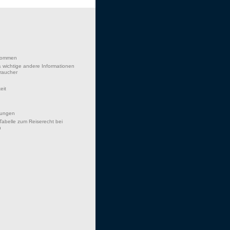
lkommen
 wichtige andere Informationen
braucher
eit
hungen
Tabelle zum Reiserecht bei
n