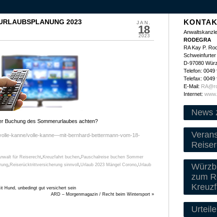
 URLAUBSPLANUNG 2023
KONTAK
JAN.
18
Anwaltskanzle
2023
RODEGRA
RA Kay P. Ro
Schweinfurter 
D-97080 Wür
Telefon: 0049
Telefax: 0049
E-Mail:
RA@ro
Internet:
www.
News 
der Buchung des Sommerurlaubes achten?
Veran
t/volle-kanne/volle-kanne—mit-bernhard-bettermann-vom-18-
Reiser
Anwalt für Reiserecht
,
Kreuzfahrt buchen
,
Pauschalreise buchen Sommer
Würzbu
rung
,
Reiserücktrittversicherung sinnvoll
,
Urlaub 2023 Mängel Corono
,
Urlaub
zum Re
Kreuzf
t Hund, unbedingt gut versichert sein
ARD – Morgenmagazin / Recht beim Wintersport
»
Urteile