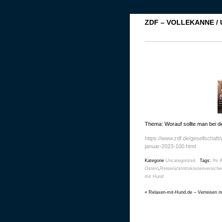
ZDF – VOLLEKANNE /
Thema: Worauf sollte man bei 
https://www.zdf.de/gesellschaf
januar-2023-100.html
Kategorie
Uncategorized
Tags:
Ihr 
Ostern
,
Reiserücktrittskostenversiche
mit Hund
«
Relaxen-mit-Hund.de – Verreisen mi