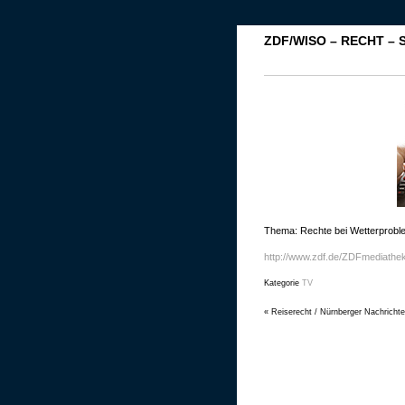
ZDF/WISO – RECHT – 
Thema: Rechte bei Wetterprob
http://www.zdf.de/ZDFmediathek
Kategorie
TV
«
Reiserecht / Nürnberger Nachricht