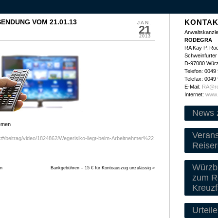
SENDUNG VOM 21.01.13
KONTAK
JAN.
21
Anwaltskanzle
2013
RODEGRA
RA Kay P. Ro
Schweinfurter 
D-97080 Wür
Telefon: 0049
Telefax: 0049
E-Mail:
RA@ro
Internet:
www.
News 
lemen
Veran
#/beitrag/video/1824862/Wegerisiko-liegt-beim-Arbeitnehmer%22
Reiser
Würzbu
en
Bankgebühren – 15 € für Kontoauszug unzulässig
»
zum Re
Kreuzf
Urteile