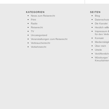
KATEGORIEN
SEITEN
News zum Reiserecht
Blog
Print
Datenschutz
Radio
Die Kanzlei
Reiserecht
Herzlich wil
TV
Impressum &
für den Ver
Uncategorized
Kontakt
Veranstaltungen zum Reiserecht
Medientätigk
Verbraucherrecht
Über mich
Verkehrsrecht
Urteile
Veröffentlic
Würzburger 
Kreuzfahrte