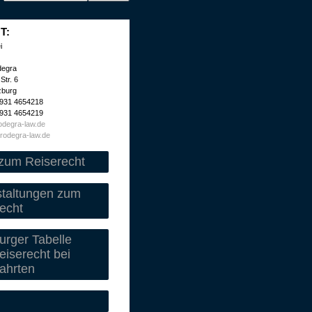
T:
i
degra
Str. 6
zburg
 931 4654218
 931 4654219
degra-law.de
rodegra-law.de
zum Reiserecht
staltungen zum
echt
rger Tabelle
iserecht bei
ahrten