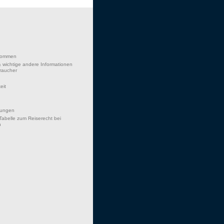
lkommen
 wichtige andere Informationen
braucher
eit
hungen
Tabelle zum Reiserecht bei
n