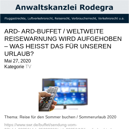
ARD- ARD-BUFFET / WELTWEITE
REISEWARNUNG WIRD AUFGEHOBEN
– WAS HEISST DAS FÜR UNSEREN U
RLAUB?
Mai 27, 2020
Kategorie
TV
Thema: Reise für den Sommer buchen / Sommerurlaub 2020
https://www.swr.de/buffet/sendung-vom-