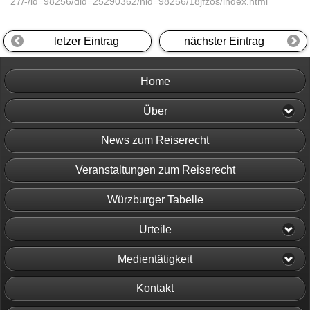
27/-/id=98256/did=25290362/nid=98256/18jfzos/index.html
letzer Eintrag
nächster Eintrag
Home
Über
News zum Reiserecht
Veranstaltungen zum Reiserecht
Würzburger Tabelle
Urteile
Medientätigkeit
Kontakt