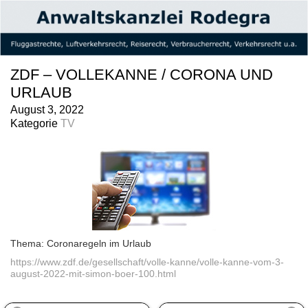
ZDF – VOLLEKANNE / CORONA UND
URLAUB
August 3, 2022
Kategorie
TV
Thema: Coronaregeln im Urlaub
https://www.zdf.de/gesellschaft/volle-kanne/volle-kanne-vom-3-
august-2022-mit-simon-boer-100.html