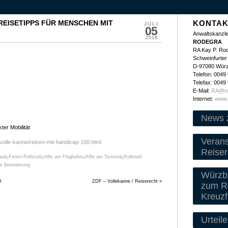
 REISETIPPS FÜR MENSCHEN MIT
KONTAK
JULI
05
Anwaltskanzle
2018
RODEGRA
RA Kay P. Ro
Schweinfurter 
D-97080 Wür
Telefon: 0049
Telefax: 0049
E-Mail:
RA@ro
Internet:
www.
News 
er Mobilität
Veran
volle-kanne/reisen-mit-handicap-100.html
Reiser
laub
,
Ferien Rollstuhl
,
Hilfe am Flughafen
,
Hilfe am Terminal
,
Rollstuhl
se Behinderung
Würzbu
D
ZDF – Vollekanne / Reiserecht
»
zum Re
Kreuzf
Urteile