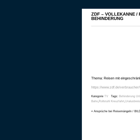
ZDF – VOLLEKANNE /
BEHINDERUNG
Thema: Reisen mit eingeschränkt
https://www.zdf.de/verbraucher/
Kategorie
TV
Tags:
Behinderung Ur
Bahn
,
Rollstuhl Kreuzfahrt
,
Uralusbrei
«
Ansprüche bei Reisemängeln / BIL