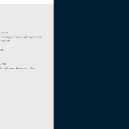
lkommen
 wichtige andere Informationen
braucher
eit
hungen
Tabelle zum Reiserecht bei
n