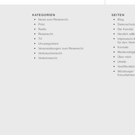
KATEGORIEN
SEITEN
News zum Reiserecht
Blog
Print
Datenschutz
Radio
Die Kanzlei
Reiserecht
Herzlich wil
TV
Impressum &
für den Ver
Uncategorized
Kontakt
Veranstaltungen zum Reiserecht
Medientätigk
Verbraucherrecht
Über mich
Verkehrsrecht
Urteile
Veröffentlic
Würzburger 
Kreuzfahrte