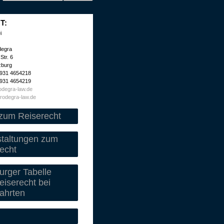
T:
i
degra
Str. 6
zburg
 931 4654218
 931 4654219
degra-law.de
rodegra-law.de
zum Reiserecht
staltungen zum
echt
rger Tabelle
iserecht bei
ahrten