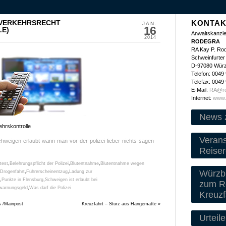
 VERKEHRSRECHT
KONTAK
JAN.
16
E)
Anwaltskanzle
2014
RODEGRA
RA Kay P. Ro
Schweinfurter 
D-97080 Wür
Telefon: 0049
Telefax: 0049
E-Mail:
RA@ro
Internet:
www.
News 
ehrskontrolle
Veran
chweigen-erlaubt-wann-man-vor-der-polizei-lieber-nichts-sagen-
Reiser
test
,
Belehrungspflicht der Polizei
,
Blutentnahme
,
Blutentnahme wegen
Würzbu
Drogenfahrt
,
Führerscheinentzug
,
Ladung zur
,
Punkte in Flensburg
,
Schweigen ist erlaubt bei
zum Re
warnungsgeld
,
Was darf die Polizei
Kreuzf
s /Mainpost
Kreuzfahrt – Sturz aus Hängematte
»
Urteile