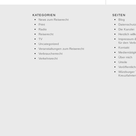
KATEGORIEN
SEITEN
News zum Reiserecht
Blog
Print
Datenschutz
Radio
Die Kanzlei
Reiserecht
Herzlich wil
TV
Impressum &
für den Ver
Uncategorized
Kontakt
Veranstaltungen zum Reiserecht
Medientätigk
Verbraucherrecht
Über mich
Verkehrsrecht
Urteile
Veröffentlic
Würzburger 
Kreuzfahrte