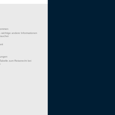
lkommen
 wichtige andere Informationen
braucher
eit
hungen
Tabelle zum Reiserecht bei
n