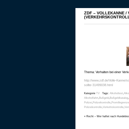
ZDF – VOLLEKANNE /
(VERKEHRSKONTROLL
Thema: Verhalten bei einer Verk
http://www.zdf.de/Volle-Kanne/s
sollte-31499038.html
Kategorie
TV
Tags:
Alkoholtest
,
Alko
Alkoholfahrt
,
Bußgeld
,
Bußgeldkatalog
,
Polizei
,
Polizeikontrolle
,
Promillegrenze
Polizeikontrolle
,
Verkehrskontrolle
,
Ver
«
Recht – Wer haftet nach Hundebis