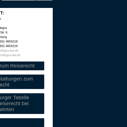
T:
i
degra
Str. 6
zburg
 931 4654218
 931 4654219
degra-law.de
rodegra-law.de
zum Reiserecht
staltungen zum
echt
rger Tabelle
iserecht bei
ahrten